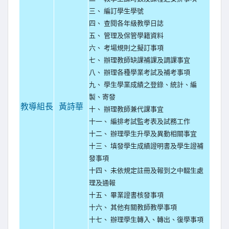
三、 編訂學生學號
四、 查閱各年級教學日誌
五、 管理及保管學籍資料
六、 考場規則之擬訂事項
七、 辦理教師缺課補課及調課事宜
八、 辦理各種學業考試及補考事項
九、 學生學業成績之登錄、統計、編
製、寄發
教導組長
黃詩華
十、 辦理教師兼代課事宜
十一、 編排考試監考表及試務工作
十二、 辦理學生升學及異動相關事宜
十三、 填發學生成績證明書及學生證補
發事項
十四、 未依規定註冊及報到之中輟生處
理及通報
十五、 畢業證書核發事項
十六、 其他有關教師教學事項
十七、 辦理學生轉入、轉出、復學事項