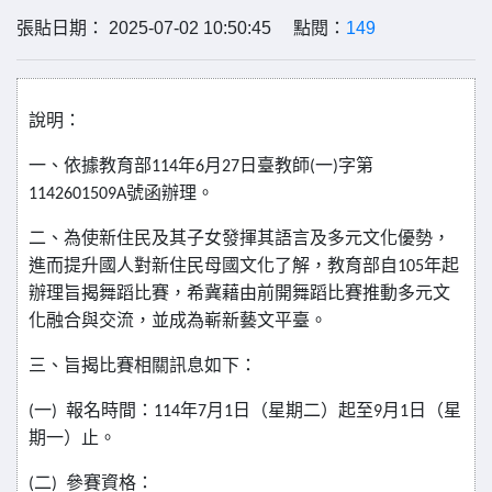
張貼日期： 2025-07-02 10:50:45 點閱：
149
說明：
一、依據教育部
年
月
日臺教師
一
字第
114
6
27
(
)
號函辦理。
1142601509A
二、為使新住民及其子女發揮其語言及多元文化優勢，
進而提升國人對新住民母國文化了解，教育部自
年起
105
辦理旨揭舞蹈比賽，希冀藉由前開舞蹈比賽推動多元文
化融合與交流，並成為嶄新藝文平臺。
三、旨揭比賽相關訊息如下：
一
報名時間：
年
月
日（星期二）起至
月
日（星
(
)
114
7
1
9
1
期一）止。
二
參賽資格：
(
)