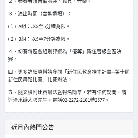
２、參賽者須自備服裝、舞具、音樂。
３、演出時間（含進退場）：
１
組：以
至
分鐘為限。
(
) A
3
5
２
組：以
至
分鐘為限。
(
) B
5
7
４、初賽每區各組別評選為「優等」隊伍晉級全區決
賽。
四、更多詳細資料請參閱「新住民教育揚才計畫─第十屆
新住民舞蹈比賽」比賽辦法。
五、隨文檢附比賽辦法暨報名簡章，若有任何疑問，請
逕洽承辦人張先生，電話
轉
。
02-2272-2181
2577
近月內熱門公告