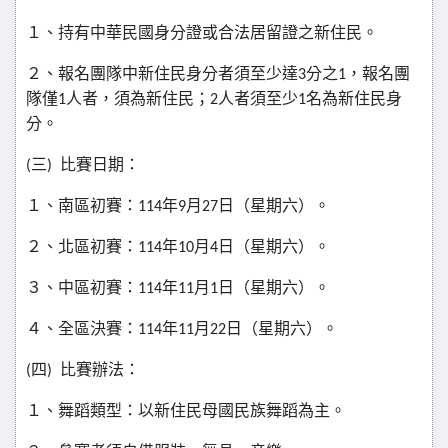
１、持有中華民國身分證或合法居留證之新住民。
２、報名團隊中新住民身分者須至少達
分之
，報名團
3
1
隊僅
人者，須為新住民；
人者須至少
名為新住民身
1
2
1
分。
三
比賽日期：
(
)
１、南區初賽：
年
月
日（星期六）。
114
9
27
２、北區初賽：
年
月
日（星期六）。
114
10
4
３、中區初賽：
年
月
日（星期六）。
114
11
1
４、全區決賽：
年
月
日（星期六）。
114
11
22
四
比賽辦法：
(
)
１、舞蹈類型：以新住民母國民族舞蹈為主。