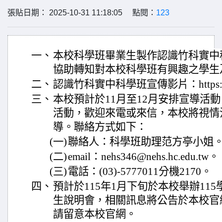
張貼日期： 2025-10-31 11:18:05 點閱：
123
一、
本校科學班畢業生製作認識竹科實中
協助轉知對本校科學班有興趣之學生
二、
認識竹科實中科學班宣傳影片：https://you
三、
本校預計於11月至12月安排宣導活
活動，歡迎來電或來信，本校將視情
導。聯絡方式如下：
(一)
聯絡人：科學班助理范方亭小姐
(二)
email：nehs346@nehs.hc.edu.tw。
(三)
電話：(03)-5777011分機2170。
四、
預計於115年1月下旬於本校舉辦11
生說明會，相關訊息將公告於本校官
請留意本校官網。