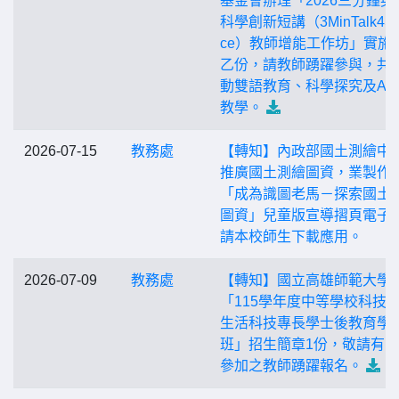
基金會辦理「2026三分鐘英
科學創新短講（3MinTalk4Sc
ce）教師增能工作坊」實施
乙份，請教師踴躍參與，共
動雙語教育、科學探究及AI
教學。
2026-07-15
教務處
【轉知】內政部國土測繪中
推廣國土測繪圖資，業製作
「成為識圖老馬－探索國土
圖資」兒童版宣導摺頁電子
請本校師生下載應用。
2026-07-09
教務處
【轉知】國立高雄師範大學
「115學年度中等學校科技
生活科技專長學士後教育學
班」招生簡章1份，敬請有
參加之教師踴躍報名。