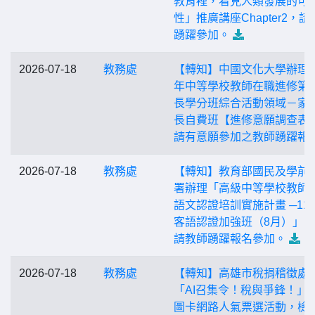
教育裡，看見人類發展的可
性」推廣講座Chapter2，請
踴躍參加。
2026-07-18
教務處
【轉知】中國文化大學辦理1
年中等學校教師在職進修第
長學分班綜合活動領域－家
長自費班【進修意願調查表
請有意願參加之教師踴躍報
2026-07-18
教務處
【轉知】教育部國民及學前
署辦理「高級中等學校教師
語文認證培訓實施計畫 ─11
客語認證加強班（8月）」1
請教師踴躍報名參加。
2026-07-18
教務處
【轉知】高雄市稅捐稽徵處
「AI召集令！稅與爭鋒！」
圖卡網路人氣票選活動，檢