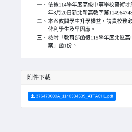
一、
依據114學年度高級中等學校藝術才
年8月20日新北新高教字第1149647
二、
本案攸關學生升學權益，請貴校務
俾利學生及早因應。
三、
檢附「教育部函復115學年度北區
案」函1份。
附件下載
376470000A_1140334539_ATTACH1.pdf