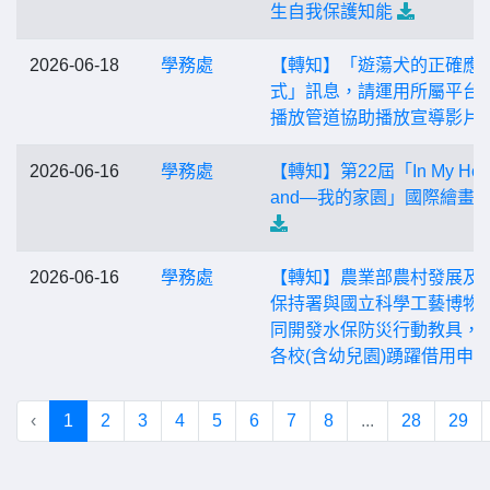
生自我保護知能
2026-06-18
學務處
【轉知】「遊蕩犬的正確應
式」訊息，請運用所屬平台
播放管道協助播放宣導影片
2026-06-16
學務處
【轉知】第22屆「In My Hom
and—我的家園」國際繪畫
2026-06-16
學務處
【轉知】農業部農村發展及
保持署與國立科學工藝博物
同開發水保防災行動教具，
各校(含幼兒園)踴躍借用申
‹
1
2
3
4
5
6
7
8
...
28
29