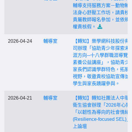
輔導支持服務方案－動物輔
法身心舒壓工作坊，請貴校
貴屬教師報名參加，並依規
權責核假。
2026-04-24
輔導室
【轉知】樂學網科技股份有
司辦理「協助青少年探索未
涯方向─十八學群職涯導覽
素養公益講座」，協助青少
家長們認識學群特色，拓展
視野，敬邀貴校協助宣傳並
學生與家長踴躍參與。
2026-04-21
輔導室
【轉知】轉知社團法人中華
衛生協會辦理「2026年心閱
「以韌性為導向的社會情緒
(Resilience-focused SEL)
上論壇