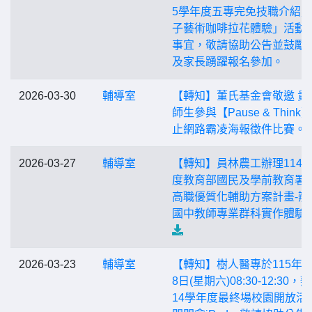
5學年度五專完免技職介紹
子藝術咖啡拉花體驗」活動
事宜，敬請協助公告並鼓勵
及家長踴躍報名參加。
2026-03-30
輔導室
【轉知】董氏基金會敬邀 貴
師生參與【Pause & Think
止網路霸凌海報徵件比賽。
2026-03-27
輔導室
【轉知】員林農工辦理114
度教育部國民及學前教育署
高職優質化輔助方案計畫-辦
國中教師專業群科實作體驗
2026-03-23
輔導室
【轉知】樹人醫專於115年3
8日(星期六)08:30-12:30，
14學年度最終場校園開放活