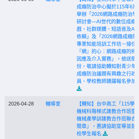
成癮防治中心擬於115年6月
舉辦「2026網路成癮防治學
研討會—AI世代的數位成癮
戲、社群媒體、短語音及AI
依賴」及「2026網路成癮防
專業知能培訓工作坊－接住
『網』的心：網路成癮的辨
因應及介入實務」，檢送簡
份，敬請協助轉知對青少年
成癮防治議題有興趣之行政
員、學校教師踴躍報名參加
2026-04-28
輔導室
【轉知】台中高工「115學
機械科階梯式建教合作班暨
機械產學訓建教合作班聯合
簡章」，惠請協助宣導並鼓
校學生報名