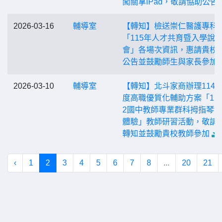
闖關拿iPad，敬請協助公告
2026-03-16
輔導室
【轉知】檢送崇仁醫護專科
「115年人才共育暨入學說
會」各場次資訊，惠請貴校
公告並鼓勵師生與家長參加
2026-03-10
輔導室
【轉知】北斗家商辦理114
度高職優質化輔助方案「114-
2國中教師專業群科拇指琴
體驗」教師研習活動，敬請
轉知並鼓勵貴校教師參加
‹
1
2
3
4
5
6
7
8
...
20
21