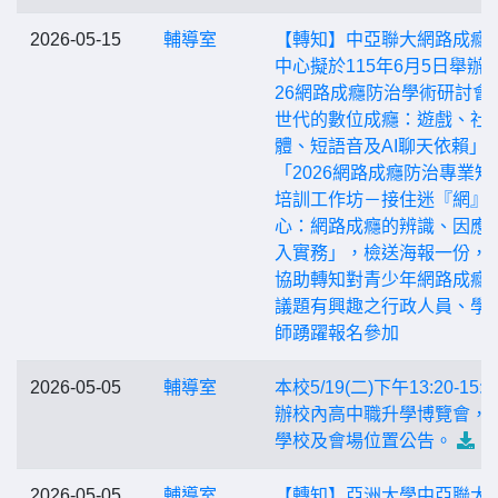
2026-05-15
輔導室
【轉知】中亞聯大網路成癮
中心擬於115年6月5日舉辦「
26網路成癮防治學術研討會—
世代的數位成癮：遊戲、社
體、短語音及AI聊天依賴」
「2026網路成癮防治專業知
培訓工作坊－接住迷『網』
心：網路成癮的辨識、因應
入實務」，檢送海報一份，
協助轉知對青少年網路成癮
議題有興趣之行政人員、學
師踴躍報名參加
2026-05-05
輔導室
本校5/19(二)下午13:20-15:
辦校內高中職升學博覽會，
學校及會場位置公告。
2026-05-05
輔導室
【轉知】亞洲大學中亞聯大