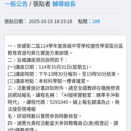
一般公告
/ 張貼者
輔導組長
張貼日期： 2025-10-15 16:23:18 點閱：
188
一、依據彰二區114學年度高級中等學校適性學習區社區
教育資源均質化實施方案辦理。
二、旨揭講座資訊說明如下：
(一)講座日期：114年10月31日(星期五)。
(二)講座時間：下午13時30分報到，至15時50分結束。
(三)講座地點：本校科學館一樓會議室。
三、活動實施計畫詳如附件，請至全國教師在職進修資
訊網站報名，課程名稱：「AI咖啡實驗室：精準手沖新
時代」，課程代碼：5291040。線上報名額滿為止，無
法接受現場報
名，研習時數以實際參與時數核發。
四、請惠允貴校活動當天參與教職員公(差)假登記、調
(代)課務處理。