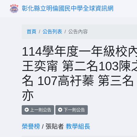
彰化縣立明倫國民中學全球資訊網
首頁
公告列表
公告內容
114學年度一年級校內
王奕甯 第二名103陳
名 107高衧蓁 第三名
亦
上一則公告
下一則公告
榮譽榜
/ 張貼者
教學組長