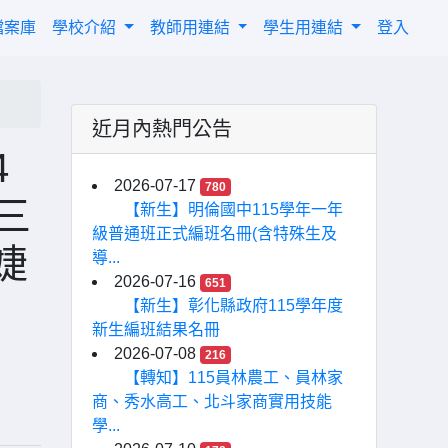
檔案庫
學校介紹
教師用連結
學生用連結
登入
近月內熱門公告
4
2026-07-17
780
三
【新生】明倫國中115學年一年
級普通班正式編班名冊(含特殊生及
婕
導...
2026-07-16
651
【新生】彰化縣政府115學年度
新生編班結果名冊
2026-07-08
216
【轉知】115員林農工、員林家
商、秀水高工、北斗家商實用技能
學...