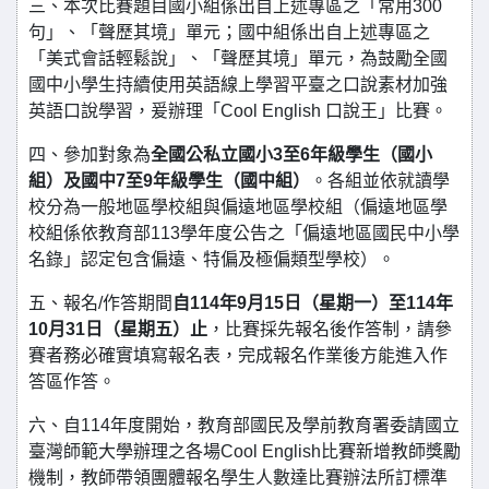
三、本次比賽題目國小組係出自上述專區之「常用300
句」、「聲歷其境」單元；國中組係出自上述專區之
「美式會話輕鬆說」、「聲歷其境」單元，為鼓勵全國
國中小學生持續使用英語線上學習平臺之口說素材加強
英語口說學習，爰辦理「Cool English 口說王」比賽。
四、參加對象為
全國公私立國小3至6年級學生（國小
組）及國中7至9年級學生（國中組）
。各組並依就讀學
校分為一般地區學校組與偏遠地區學校組（偏遠地區學
校組係依教育部113學年度公告之「偏遠地區國民中小學
名錄」認定包含偏遠、特偏及極偏類型學校）。
五、報名/作答期間
自114年9月15日（星期一）至114年
10月31日（星期五）止
，比賽採先報名後作答制，請參
賽者務必確實填寫報名表，完成報名作業後方能進入作
答區作答。
六、自114年度開始，教育部國民及學前教育署委請國立
臺灣師範大學辦理之各場Cool English比賽新增教師獎勵
機制，教師帶領團體報名學生人數達比賽辦法所訂標準