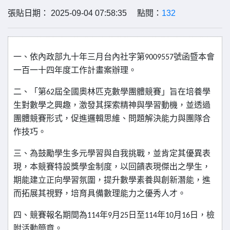
張貼日期： 2025-09-04 07:58:35 點閱：
132
一、依內政部九十年三月台內社字第
號函暨本會
9009557
一百一十四年度工作計畫案辦理。
二、「第
屆全國奧林匹克數學團體競賽」旨在培養學
62
生對數學之興趣，激發其探索精神與學習動機，並透過
團體競賽形式，促進邏輯思維、問題解決能力與團隊合
作技巧。
三、為鼓勵學生多元學習與自我挑戰，並肯定其優異表
現，本競賽特設獎學金制度，以回饋表現傑出之學生，
期能建立正向學習氛圍，提升數學素養與創新潛能，進
而拓展其視野，培育具備數理能力之優秀人才。
四、競賽報名期間為
年
月
日至
年
月
日，檢
114
9
25
114
10
16
附活動簡章。