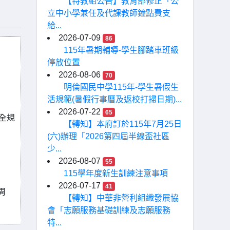
【特教組公告】教育部修正「公
立中小學兼任及代課教師鐘點費支
給...
2026-07-09
86
115年暑期輔導-學生腳踏車班級
停放位置
2026-08-06
70
明倫國民中學115年-學生暑假生
活規範(暑假行事曆及返校打掃日期)...
2026-07-22
65
全規
【轉知】本府訂於115年7月25日
(六)辦理「2026第四屆半線盃社區
少...
2026-08-07
55
115學年度新生訓練注意事項
2026-07-17
41
周
【轉知】中華非營利組織發展協
會「志願服務基礎訓練及志願服務
特...