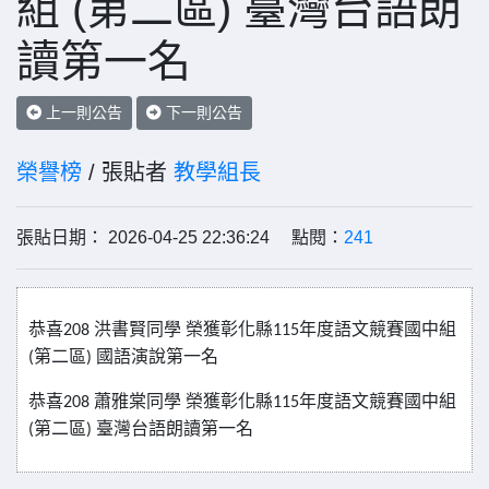
組 (第二區) 臺灣台語朗
讀第一名
上一則公告
下一則公告
榮譽榜
/ 張貼者
教學組長
張貼日期： 2026-04-25 22:36:24 點閱：
241
恭喜
洪書賢同學
榮獲彰化縣
年度語文競賽國中組
208
115
第二區
國語演說第一名
(
)
恭喜
蕭雅棠同學
榮獲彰化縣
年度語文競賽國中組
208
115
第二區
臺灣台語朗讀第一名
(
)