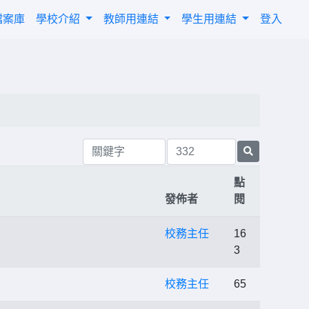
檔案庫
學校介紹
教師用連結
學生用連結
登入
點
發佈者
閱
校務主任
16
3
校務主任
65